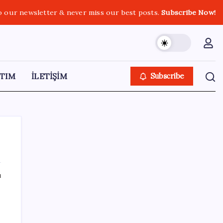
o our newsletter & never miss our best posts.
Subscribe Now!
TIM
İLETİŞİM
Subscribe
ı
SON YAZILAR
TBMM Adalet Komisyonu’nda ‘pislik’
tartışması: MHP’li Bülbül masaya yumruk