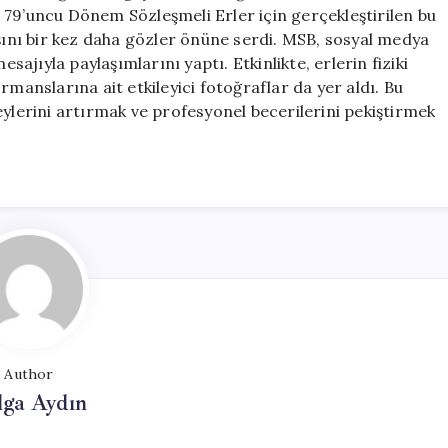
için
u. 79’uncu Dönem Sözleşmeli Erler için gerçekleştirilen bu
layışını bir kez daha gözler önüne serdi. MSB, sosyal medya
jıyla paylaşımlarını yaptı. Etkinlikte, erlerin fiziki
formanslarına ait etkileyici fotoğraflar da yer aldı. Bu
eylerini artırmak ve profesyonel becerilerini pekiştirmek
Author
lga Aydın