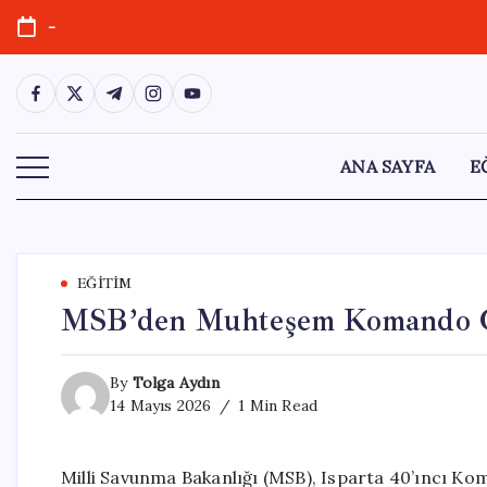
Skip
-
to
content
https://www.facebook.com/
https://twitter.com/
https://t.me/
https://www.instagram.com/
https://youtube.com/
ANA SAYFA
E
EĞITIM
MSB’den Muhteşem Komando G
By
Tolga Aydın
14 Mayıs 2026
1 Min Read
Milli Savunma Bakanlığı (MSB), Isparta 40’ıncı K