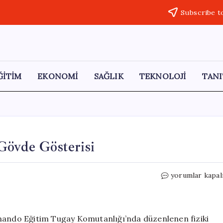
Subscribe t
ĞİTİM
EKONOMİ
SAĞLIK
TEKNOLOJİ
TANI
övde Gösterisi
MSB’den
yorumlar kapal
Muhteşem
Komando
Gövde
Gösterisi
omando Eğitim Tugay Komutanlığı’nda düzenlenen fiziki