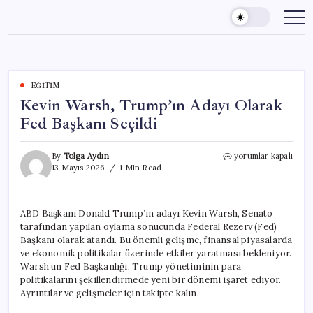
Skip
to
content
EĞITIM
Kevin Warsh, Trump’ın Adayı Olarak
Fed Başkanı Seçildi
Kevin
By
Tolga Aydın
yorumlar kapalı
Warsh,
13 Mayıs 2026
1 Min Read
Trump’ın
Adayı
Olarak
ABD Başkanı Donald Trump’ın adayı Kevin Warsh, Senato
Fed
tarafından yapılan oylama sonucunda Federal Rezerv (Fed)
Başkanı
Seçildi
Başkanı olarak atandı. Bu önemli gelişme, finansal piyasalarda
için
ve ekonomik politikalar üzerinde etkiler yaratması bekleniyor.
Warsh’un Fed Başkanlığı, Trump yönetiminin para
politikalarını şekillendirmede yeni bir dönemi işaret ediyor.
Ayrıntılar ve gelişmeler için takipte kalın.