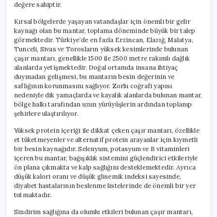
değere sahiptir.
Kırsal bölgelerde yaşayan vatandaşlar için önemli bir gelir
kaynağı olan bu mantar, toplama döneminde büyük bir talep
görmektedir. Türkiye’de en fazla Erzincan, Elazığ, Malatya,
Tunceli, Sivas ve Torosların yüksek kesimlerinde bulunan
çaşır mantarı, genellikle 1500 ile 2500 metre rakımlı dağlık
alanlarda yetişmektedir. Doğal ortamda insana ihtiyaç
duymadan gelişmesi, bu mantarın besin değerinin ve
saflığının korunmasını sağlıyor. Zorlu coğrafi yapısı
nedeniyle dik yamaçlarda ve kayalık alanlarda bulunan mantar,
bölge halkı tarafından uzun yürüyüşlerin ardından toplanıp
şehirlere ulaştırılıyor.
Yüksek protein içeriği ile dikkat çeken çaşır mantarı, özellikle
et tüketmeyenler ve alternatif protein arayanlar için kıymetli
bir besin kaynağıdır. Selenyum, potasyum ve B vitaminleri
içeren bu mantar, bağışıklık sistemini güçlendirici etkileriyle
ön plana çıkmakta ve kalp sağlığını desteklemektedir. Ayrıca
düşük kalori oranı ve düşük glisemik indeksi sayesinde,
diyabet hastalarının beslenme listelerinde de önemli bir yer
tutmaktadır.
Sindirim sağlığına da olumlu etkileri bulunan çaşır mantarı,