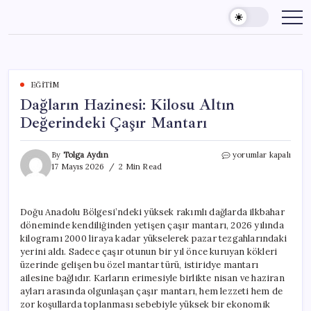
Skip
to
content
EĞITIM
Dağların Hazinesi: Kilosu Altın
Değerindeki Çaşır Mantarı
Dağların
By
Tolga Aydın
yorumlar kapalı
Hazinesi:
17 Mayıs 2026
2 Min Read
Kilosu
Altın
Değerindeki
Doğu Anadolu Bölgesi’ndeki yüksek rakımlı dağlarda ilkbahar
Çaşır
döneminde kendiliğinden yetişen çaşır mantarı, 2026 yılında
Mantarı
için
kilogramı 2000 liraya kadar yükselerek pazar tezgahlarındaki
yerini aldı. Sadece çaşır otunun bir yıl önce kuruyan kökleri
üzerinde gelişen bu özel mantar türü, istiridye mantarı
ailesine bağlıdır. Karların erimesiyle birlikte nisan ve haziran
ayları arasında olgunlaşan çaşır mantarı, hem lezzeti hem de
zor koşullarda toplanması sebebiyle yüksek bir ekonomik