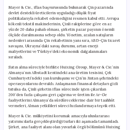
Mayer & Cie., iflas başvurusunda bulunarak Çin pazarında
devlet destekli üreticilerin uyguladığı düşük fiyat
politikalarıyla rekabet edemediğini resmen kabul etti. Avrupa
kökenli tekstil makinelerinin, Çinli rakiplerine göre en az
yüzde 20 daha pahalı olması, şirketin pazar payının önemli
ölçüde daralmasına sebep oldu. Yönetim, azalan satışların
nedenleri arasında Çin rekabetinin yanı sıra, ABD-Çin ticaret
savaşını, Ukrayna’daki savaş durumu, artan enerji
maliyetlerini ve Türkiye’deki ekonomik dalgalanmaları
sıraladı.
Satın alma süreciyle birlikte Huixing Group, Mayer & Cie.’nin
Almanya’nın Albstadt kentindeki ana üretim tesisini, Çek
Cumhuriyeti’ndeki yan kuruluşunu ve Çin’in Jintan şehrindeki
operasyonlarını devraldı. Anlaşmanın finansal detayları gizli
tutulsa da, Çinli şirketin iflas sürecinde işten çıkarılan
200’den fazla çalışanı geri çağırma ve üretim ile Ar-Ge
faaliyetlerini Almanya’da sürdüreceklerine dair bir taahhüt
vermeleri, Alman yetkilileri süreci hızlandırmaya teşvik etti.
Mayer & Cie. mülkiyetini korumak amacıyla uluslararası
yatırımcılarla gerçekleştirdiği turları iki aşamada tamamladı.
Şirket, ana faaliyet alanı olan yuvarlak örgü bölümünü Huixing