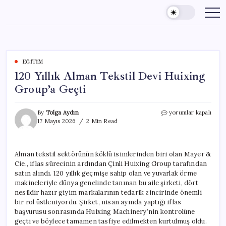
Skip
to
content
EĞITIM
120 Yıllık Alman Tekstil Devi Huixing
Group’a Geçti
120
By
Tolga Aydın
yorumlar kapalı
Yıllık
17 Mayıs 2026
2 Min Read
Alman
Tekstil
Devi
Alman tekstil sektörünün köklü isimlerinden biri olan Mayer &
Huixing
Cie., iflas sürecinin ardından Çinli Huixing Group tarafından
Group’a
Geçti
satın alındı. 120 yıllık geçmişe sahip olan ve yuvarlak örme
için
makineleriyle dünya genelinde tanınan bu aile şirketi, dört
nesildir hazır giyim markalarının tedarik zincirinde önemli
bir rol üstleniyordu. Şirket, nisan ayında yaptığı iflas
başvurusu sonrasında Huixing Machinery’nin kontrolüne
geçti ve böylece tamamen tasfiye edilmekten kurtulmuş oldu.