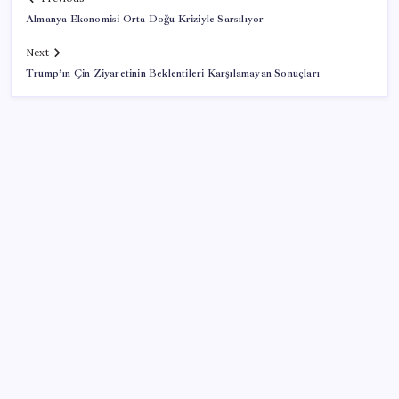
Almanya Ekonomisi Orta Doğu Kriziyle Sarsılıyor
Next
Trump’ın Çin Ziyaretinin Beklentileri Karşılamayan Sonuçları
SON YAZILAR
Çin pazarını altüst etmişti: Otomotiv devi Avrupa’ya
açıldı
Müsavat Dervişoğlu: ‘Bu yasada tarif edilen ikinci
cumhuriyettir’