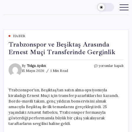
Skip
to
content
HABER
Trabzonspor ve Beşiktaş Arasında
Ernest Muçi Transferinde Gerginlik
Trabzonspor
By
Tolga Aydın
yorumlar kapalı
ve
15 Mayıs 2026
1 Min Read
Beşiktaş
Arasında
Ernest
Trabzonspor’un, Beşiktaş’tan satın alma opsiyonuyla
Muçi
kiraladığı Ernest Muçi için transfer pazarlıkları hız kazandı.
Transferinde
Gerginlik
Bordo-mavili takım, genç yıldızın bonservisini almak
için
amacıyla Beşiktaş ile ilk temaslarını gerçekleştirdi. 25
yaşındaki Arnavut futbolcu, Trabzonspor formasıyla
gösterdiği performansla büyük bir çıkış yakalayarak
taraftarların sevgilisi haline geldi.