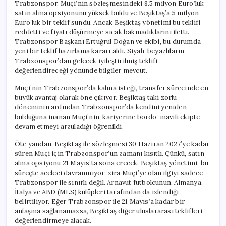
Trabzonspor, Muçi’nin sözleşmesindeki 8.5 milyon Euro’luk
satın alma opsiyonunu yüksek buldu ve Beşiktaş’a 5 milyon
Euro’luk bir teklif sundu. Ancak Beşiktaş yönetimi bu teklifi
reddetti ve fiyatı düşürmeye sıcak bakmadıklarını iletti.
Trabzonspor Başkanı Ertuğrul Doğan ve ekibi, bu durumda
yeni bir teklif hazırlama kararı aldı. Siyah-beyazlıların,
Trabzonspor’dan gelecek iyileştirilmiş teklifi
değerlendireceği yönünde bilgiler mevcut.
Muçi’nin Trabzonspor’da kalma isteği, transfer sürecinde en
büyük avantaj olarak öne çıkıyor. Beşiktaş’taki zorlu
döneminin ardından Trabzonspor’da kendini yeniden
bulduğuna inanan Muçi’nin, kariyerine bordo-mavili ekipte
devam etmeyi arzuladığı öğrenildi.
Öte yandan, Beşiktaş ile sözleşmesi 30 Haziran 2027’ye kadar
süren Muçi için Trabzonspor’un zamanı kısıtlı. Çünkü, satın
alma opsiyonu 21 Mayıs’ta sona erecek. Beşiktaş yönetimi, bu
süreçte aceleci davranmıyor; zira Muçi’ye olan ilgiyi sadece
Trabzonspor ile sınırlı değil. Arnavut futbolcunun, Almanya,
İtalya ve ABD (MLS) kulüpleri tarafından da izlendiği
belirtiliyor. Eğer Trabzonspor ile 21 Mayıs’a kadar bir
anlaşma sağlanamazsa, Beşiktaş diğer uluslararası teklifleri
değerlendirmeye alacak.