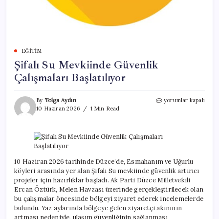
EĞITIM
Şifalı Su Mevkiinde Güvenlik
Çalışmaları Başlatılıyor
Şifalı
By
Tolga Aydın
yorumlar kapalı
Su
10 Haziran 2026
1 Min Read
Mevkiinde
Güvenlik
Çalışmaları
Başlatılıyor
için
10 Haziran 2026 tarihinde Düzce’de, Esmahanım ve Uğurlu
köyleri arasında yer alan Şifalı Su mevkiinde güvenlik artırıcı
projeler için hazırlıklar başladı. Ak Parti Düzce Milletvekili
Ercan Öztürk, Melen Havzası üzerinde gerçekleştirilecek olan
bu çalışmalar öncesinde bölgeyi ziyaret ederek incelemelerde
bulundu. Yaz aylarında bölgeye gelen ziyaretçi akınının
artması nedeniyle, ulaşım güvenliğinin sağlanması