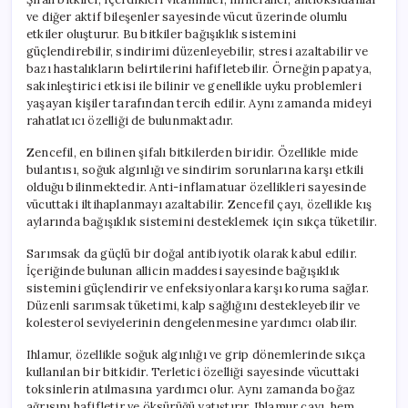
ve diğer aktif bileşenler sayesinde vücut üzerinde olumlu
etkiler oluşturur. Bu bitkiler bağışıklık sistemini
güçlendirebilir, sindirimi düzenleyebilir, stresi azaltabilir ve
bazı hastalıkların belirtilerini hafifletebilir. Örneğin papatya,
sakinleştirici etkisi ile bilinir ve genellikle uyku problemleri
yaşayan kişiler tarafından tercih edilir. Aynı zamanda mideyi
rahatlatıcı özelliği de bulunmaktadır.
Zencefil, en bilinen şifalı bitkilerden biridir. Özellikle mide
bulantısı, soğuk algınlığı ve sindirim sorunlarına karşı etkili
olduğu bilinmektedir. Anti-inflamatuar özellikleri sayesinde
vücuttaki iltihaplanmayı azaltabilir. Zencefil çayı, özellikle kış
aylarında bağışıklık sistemini desteklemek için sıkça tüketilir.
Sarımsak da güçlü bir doğal antibiyotik olarak kabul edilir.
İçeriğinde bulunan allicin maddesi sayesinde bağışıklık
sistemini güçlendirir ve enfeksiyonlara karşı koruma sağlar.
Düzenli sarımsak tüketimi, kalp sağlığını destekleyebilir ve
kolesterol seviyelerinin dengelenmesine yardımcı olabilir.
Ihlamur, özellikle soğuk algınlığı ve grip dönemlerinde sıkça
kullanılan bir bitkidir. Terletici özelliği sayesinde vücuttaki
toksinlerin atılmasına yardımcı olur. Aynı zamanda boğaz
ağrısını hafifletir ve öksürüğü yatıştırır. Ihlamur çayı, hem