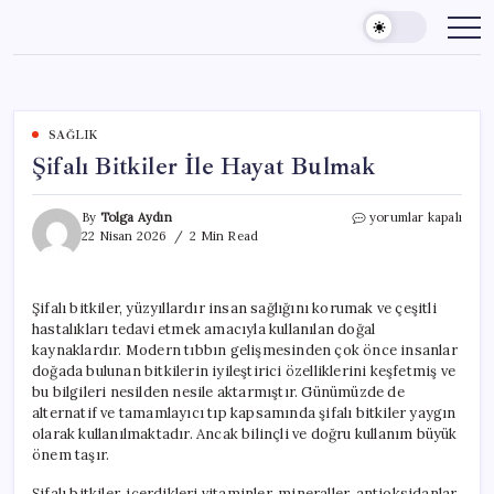
Skip
to
content
SAĞLIK
Şifalı Bitkiler İle Hayat Bulmak
Şifalı
By
Tolga Aydın
yorumlar kapalı
Bitkiler
22 Nisan 2026
2 Min Read
İle
Hayat
Bulmak
Şifalı bitkiler, yüzyıllardır insan sağlığını korumak ve çeşitli
için
hastalıkları tedavi etmek amacıyla kullanılan doğal
kaynaklardır. Modern tıbbın gelişmesinden çok önce insanlar
doğada bulunan bitkilerin iyileştirici özelliklerini keşfetmiş ve
bu bilgileri nesilden nesile aktarmıştır. Günümüzde de
alternatif ve tamamlayıcı tıp kapsamında şifalı bitkiler yaygın
olarak kullanılmaktadır. Ancak bilinçli ve doğru kullanım büyük
önem taşır.
Şifalı bitkiler, içerdikleri vitaminler, mineraller, antioksidanlar