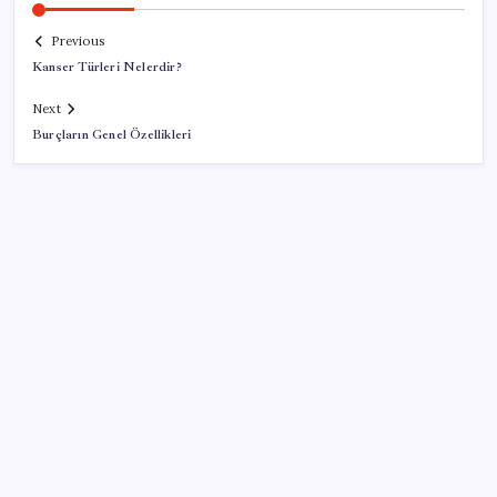
Previous
Kanser Türleri Nelerdir?
Next
Burçların Genel Özellikleri
SON YAZILAR
TBMM Adalet Komisyonu’nda ‘pislik’ tartışması:
MHP’li Bülbül masaya yumruk attı, İYİ Partili vekilin
üzerine yürüdü