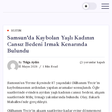
Skip
to
content
EĞITIM
Samsun’da Kaybolan Yaşlı Kadının
Cansız Bedeni Irmak Kenarında
Bulundu
Samsun’da
By
Tolga Aydın
yorumlar kapalı
Kaybolan
15 Mayıs 2026
1 Min Read
Yaşlı
Kadının
Cansız
Samsun’un Terme ilçesinde 87 yaşındaki Gülhanım Tecir’in
Bedeni
kaybolmasının ardından yapılan aramalar sonuçlandı. Öğle
Irmak
Kenarında
saatlerinde evinden ayrılan yaşlı kadının cansız bedeni, akşam
Bulundu
saatlerinde Miliç Irmağı yakınlarında bulundu. Olay, Sakarlı
için
Mahallesi’nde gerçekleşti.
Gülhanım Tecir’in akşam saatlerine kadar evine dönmemesi