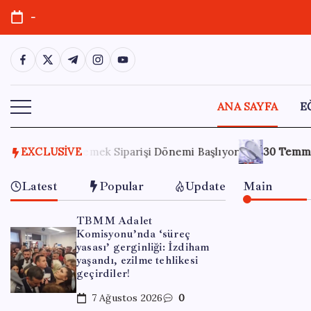
Skip
-
to
content
https://www.facebook.com/
https://twitter.com/
https://t.me/
https://www.instagram.com/
https://youtube.com/
ANA SAYFA
E
Başlıyor
EXCLUSIVE
30 Temmuz 2026
Bu klozet kapağı, kalp ritim boz
Latest
Popular
Update
Main
TBMM Adalet
Komisyonu’nda ‘süreç
yasası’ gerginliği: İzdiham
yaşandı, ezilme tehlikesi
geçirdiler!
7 Ağustos 2026
0