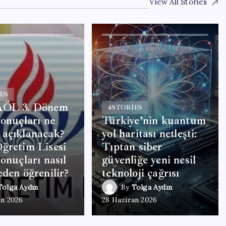
View All Stories
ES
AÖL 3. Dönem
4
STORIES
sonuçları ne
Türkiye’nin kuantum
 açıklanacak?
yol haritası netleşti:
ğretim Lisesi
Tıptan siber
sonuçları nasıl
güvenliğe yeni nesil
eden öğrenilir?
teknoloji çağrısı
Tolga Aydın
By
Tolga Aydın
an 2026
28 Haziran 2026