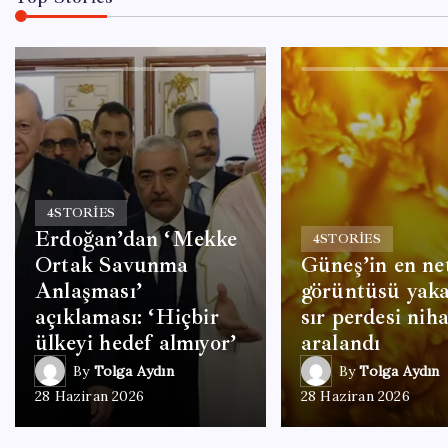
4
STORIES
Erdoğan’dan ‘Mekke
4
STORIES
Ortak Savunma
Güneş’in en ne
Anlaşması’
görüntüsü yaka
açıklaması: ‘Hiçbir
sır perdesi nih
ülkeyi hedef almıyor’
aralandı
By
Tolga Aydın
By
Tolga Aydın
28 Haziran 2026
28 Haziran 2026