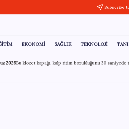
Subscribe t
ĞİTİM
EKONOMİ
SAĞLIK
TEKNOLOJİ
TANI
ukluğunu 30 saniyede tespit edebiliyor
30 Temmuz 2026
M