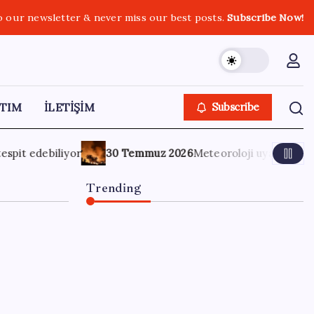
o our newsletter & never miss our best posts.
Subscribe Now!
TIM
İLETİŞİM
Subscribe
eteoroloji uyardı: Çanakkale’de 4 gün boyunca açık alanlarda
Trending
TBMM Adalet
Komisyonu’nda ‘süreç
yasası’ gerginliği: İzdiham
yaşandı, ezilme tehlikesi
geçirdiler!
7 Ağustos 2026
0