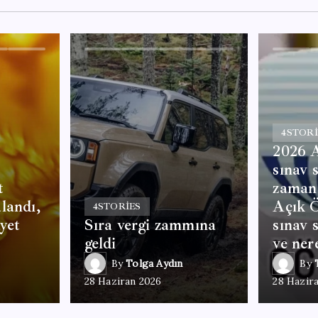
4
STORI
2026 
sınav 
t
zaman
landı,
Açık Ö
4
STORIES
ayet
Sıra vergi zammına
sınav 
geldi
ve ner
By
Tolga Aydın
By
28 Haziran 2026
28 Hazir