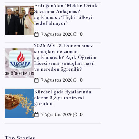
Erdoğan’dan ‘Mekke Ortak
Savunma Anlaşması’
açıklaması: ‘Hiçbir ülkeyi
hedef almıyor’
7 Ağustos 2026
0
2026 AÖL 3. Dönem sınav
sonuçları ne zaman
açıklanacak? Açık Öğretim
TBMM
Lisesi sınav sonuçları nasıl
ve nereden öğrenilir?
yasas
7 Ağustos 2026
0
tehlik
Küresel gıda fiyatlarında
alarm: 3,5 yılın zirvesi
By
Tol
görüldü
7 Ağustos 2026
0
Top Stories