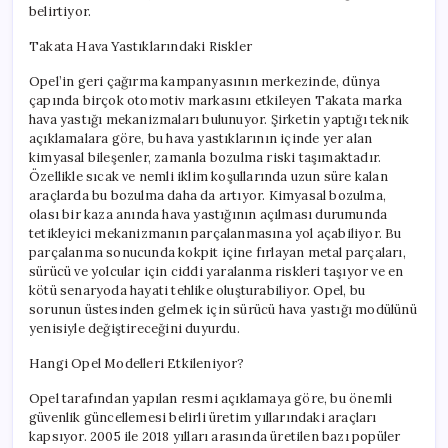
belirtiyor.
Takata Hava Yastıklarındaki Riskler
Opel’in geri çağırma kampanyasının merkezinde, dünya
çapında birçok otomotiv markasını etkileyen Takata marka
hava yastığı mekanizmaları bulunuyor. Şirketin yaptığı teknik
açıklamalara göre, bu hava yastıklarının içinde yer alan
kimyasal bileşenler, zamanla bozulma riski taşımaktadır.
Özellikle sıcak ve nemli iklim koşullarında uzun süre kalan
araçlarda bu bozulma daha da artıyor. Kimyasal bozulma,
olası bir kaza anında hava yastığının açılması durumunda
tetikleyici mekanizmanın parçalanmasına yol açabiliyor. Bu
parçalanma sonucunda kokpit içine fırlayan metal parçaları,
sürücü ve yolcular için ciddi yaralanma riskleri taşıyor ve en
kötü senaryoda hayati tehlike oluşturabiliyor. Opel, bu
sorunun üstesinden gelmek için sürücü hava yastığı modülünü
yenisiyle değiştireceğini duyurdu.
Hangi Opel Modelleri Etkileniyor?
Opel tarafından yapılan resmi açıklamaya göre, bu önemli
güvenlik güncellemesi belirli üretim yıllarındaki araçları
kapsıyor. 2005 ile 2018 yılları arasında üretilen bazı popüler