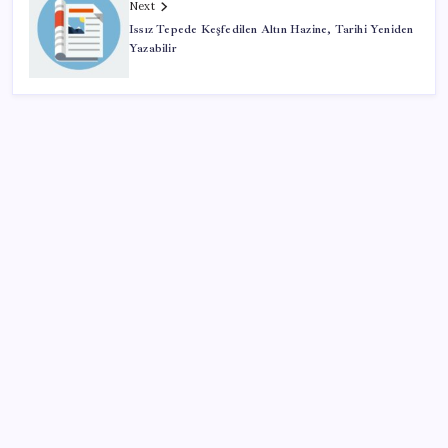
Next
Issız Tepede Keşfedilen Altın Hazine, Tarihi Yeniden
Yazabilir
SON YAZILAR
Erdoğan’dan ‘Mekke Ortak Savunma Anlaşması’
açıklaması: ‘Hiçbir ülkeyi hedef almıyor’
2026 AÖL 3. Dönem sınav sonuçları ne zaman
açıklanacak? Açık Öğretim Lisesi sınav sonuçları
nasıl ve nereden öğrenilir?