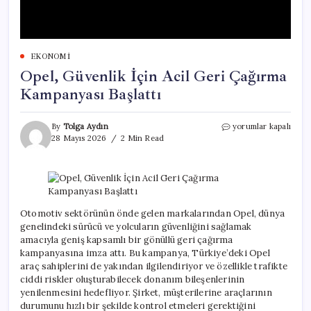
EKONOMI
Opel, Güvenlik İçin Acil Geri Çağırma
Kampanyası Başlattı
Opel,
By
Tolga Aydın
yorumlar kapalı
Güvenlik
28 Mayıs 2026
2 Min Read
İçin
Acil
Geri
Çağırma
Kampanyası
Başlattı
Otomotiv sektörünün önde gelen markalarından Opel, dünya
için
genelindeki sürücü ve yolcuların güvenliğini sağlamak
amacıyla geniş kapsamlı bir gönüllü geri çağırma
kampanyasına imza attı. Bu kampanya, Türkiye’deki Opel
araç sahiplerini de yakından ilgilendiriyor ve özellikle trafikte
ciddi riskler oluşturabilecek donanım bileşenlerinin
yenilenmesini hedefliyor. Şirket, müşterilerine araçlarının
durumunu hızlı bir şekilde kontrol etmeleri gerektiğini