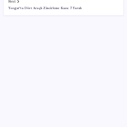
Next
Yozgat’ta Dört Araçlı Zincirleme Kaza: 7 Yaralı
SON YAZILAR
Çin pazarını altüst etmişti: Otomotiv devi Avrupa’ya
açıldı
Müsavat Dervişoğlu: ‘Bu yasada tarif edilen ikinci
cumhuriyettir’
Rozetini Erdoğan takmıştı: AKP’ye geçen Çekmeköy
Belediye Başkanı’ndan ‘Vira Bismillah’ paylaşımı