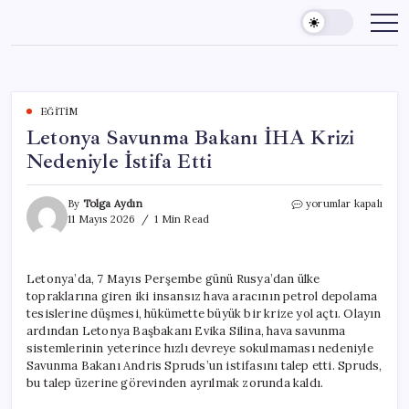
Skip
to
content
EĞITIM
Letonya Savunma Bakanı İHA Krizi
Nedeniyle İstifa Etti
Letonya
By
Tolga Aydın
yorumlar kapalı
Savunma
11 Mayıs 2026
1 Min Read
Bakanı
İHA
Krizi
Letonya’da, 7 Mayıs Perşembe günü Rusya’dan ülke
Nedeniyle
topraklarına giren iki insansız hava aracının petrol depolama
İstifa
Etti
tesislerine düşmesi, hükümette büyük bir krize yol açtı. Olayın
için
ardından Letonya Başbakanı Evika Silina, hava savunma
sistemlerinin yeterince hızlı devreye sokulmaması nedeniyle
Savunma Bakanı Andris Spruds’un istifasını talep etti. Spruds,
bu talep üzerine görevinden ayrılmak zorunda kaldı.