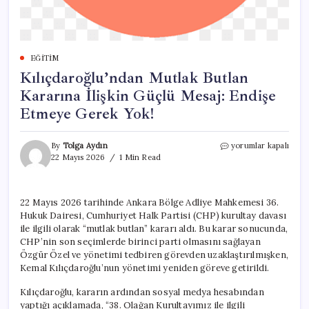
EĞITIM
Kılıçdaroğlu’ndan Mutlak Butlan
Kararına İlişkin Güçlü Mesaj: Endişe
Etmeye Gerek Yok!
Kılıçdaroğlu’ndan
By
Tolga Aydın
yorumlar kapalı
Mutlak
22 Mayıs 2026
1 Min Read
Butlan
Kararına
İlişkin
22 Mayıs 2026 tarihinde Ankara Bölge Adliye Mahkemesi 36.
Güçlü
Hukuk Dairesi, Cumhuriyet Halk Partisi (CHP) kurultay davası
Mesaj:
Endişe
ile ilgili olarak “mutlak butlan” kararı aldı. Bu karar sonucunda,
Etmeye
CHP’nin son seçimlerde birinci parti olmasını sağlayan
Gerek
Özgür Özel ve yönetimi tedbiren görevden uzaklaştırılmışken,
Yok!
Kemal Kılıçdaroğlu’nun yönetimi yeniden göreve getirildi.
için
Kılıçdaroğlu, kararın ardından sosyal medya hesabından
yaptığı açıklamada, “38. Olağan Kurultayımız ile ilgili