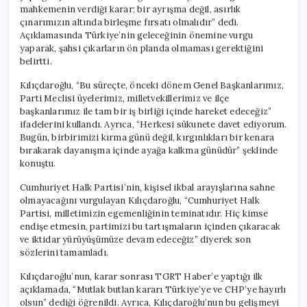
mahkemenin verdiği karar; bir ayrışma değil, asırlık
çınarımızın altında birleşme fırsatı olmalıdır” dedi.
Açıklamasında Türkiye’nin geleceğinin önemine vurgu
yaparak, şahsi çıkarların ön planda olmaması gerektiğini
belirtti.
Kılıçdaroğlu, “Bu süreçte, önceki dönem Genel Başkanlarımız,
Parti Meclisi üyelerimiz, milletvekillerimiz ve ilçe
başkanlarımız ile tam bir iş birliği içinde hareket edeceğiz”
ifadelerini kullandı. Ayrıca, “Herkesi sükunete davet ediyorum.
Bugün, birbirimizi kırma günü değil, kırgınlıkları bir kenara
bırakarak dayanışma içinde ayağa kalkma günüdür” şeklinde
konuştu.
Cumhuriyet Halk Partisi’nin, kişisel ikbal arayışlarına sahne
olmayacağını vurgulayan Kılıçdaroğlu, “Cumhuriyet Halk
Partisi, milletimizin egemenliğinin teminatıdır. Hiç kimse
endişe etmesin, partimizi bu tartışmaların içinden çıkaracak
ve iktidar yürüyüşümüze devam edeceğiz” diyerek son
sözlerini tamamladı.
Kılıçdaroğlu’nun, karar sonrası TGRT Haber’e yaptığı ilk
açıklamada, “Mutlak butlan kararı Türkiye’ye ve CHP’ye hayırlı
olsun” dediği öğrenildi. Ayrıca, Kılıçdaroğlu’nun bu gelişmeyi