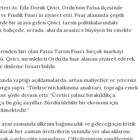
Çivici,
teri Av. Eda Doruk Çivici, Ordu’nun Fatsa ilçesinde
Fatsa
 Fındık Fuarı’nı ziyaret etti. Fuar alanında çeşitli
Tarım
yle bir araya gelen Çivici, tarım politikalarındaki
Fuarı’nda
ü; bahçede, serada, ahırda sessizce büyüyen bu emekte
Çiftçilerle
Bir
Araya
erinden biri olan Fatsa Tarım Fuarı, birçok markayı
Geldi:
ü. Çivici, memleketi Ordu’da fuar alanını ziyaret ederek,
“Toprağın
Değeri
e dinleme fırsatı buldu.
Geleceğin
Teminatıdır”
kında yaptığı açıklamalarda, artan maliyetler ve yetersiz
için
vurgu yaptı. “Türkiye’nin kalkınma anahtarı, toprağa emek
rine şöyle devam etti: “Üretici yalnız bırakıldıkça,
ça bu güç zayıflar. Sürdürülebilir bir ekonomi için
ekmektedir.”
 aynı zamanda ülkenin bağımsızlık ve geleceği için kritik
olarak her zaman üreticilerin yanında yer alacaklarını
larak o geleceğin yanındayız. Çiftçilerimizin emeklerinin