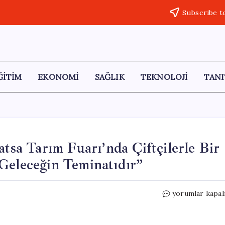
Subscribe t
ĞİTİM
EKONOMİ
SAĞLIK
TEKNOLOJİ
TANI
atsa Tarım Fuarı’nda Çiftçilerle Bir
Geleceğin Teminatıdır”
İYİ
yorumlar kapal
Partili
Eda
Doruk