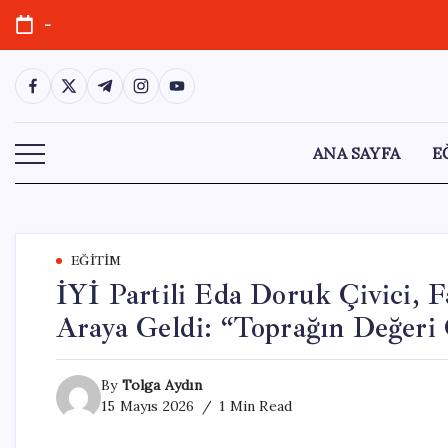
Skip
-
to
content
https://www.facebook.com/
https://twitter.com/
https://t.me/
https://www.instagram.com/
https://youtube.com/
ANA SAYFA
E
EĞITIM
İYİ Partili Eda Doruk Çivici, F
Araya Geldi: “Toprağın Değeri 
By
Tolga Aydın
15 Mayıs 2026
1 Min Read