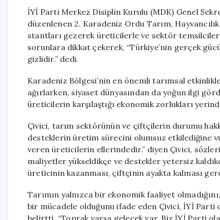
İYİ Parti Merkez Disiplin Kurulu (MDK) Genel Sekre
düzenlenen 2. Karadeniz Ordu Tarım, Hayvancılık ve
stantları gezerek üreticilerle ve sektör temsilcileri
sorunlara dikkat çekerek, “Türkiye’nin gerçek güc
gizlidir.” dedi.
Karadeniz Bölgesi’nin en önemli tarımsal etkinlikl
ağırlarken, siyaset dünyasından da yoğun ilgi görd
üreticilerin karşılaştığı ekonomik zorlukları yerind
Çivici, tarım sektörünün ve çiftçilerin durumu hak
desteklerin üretim sürecini olumsuz etkilediğine 
veren üreticilerin ellerindedir.” diyen Çivici, sözle
maliyetler yükseldikçe ve destekler yetersiz kaldık
üreticinin kazanması, çiftçinin ayakta kalması ger
Tarımın yalnızca bir ekonomik faaliyet olmadığını,
bir mücadele olduğunu ifade eden Çivici, İYİ Parti 
belirtti. “Toprak varsa gelecek var. Biz İYİ Parti o