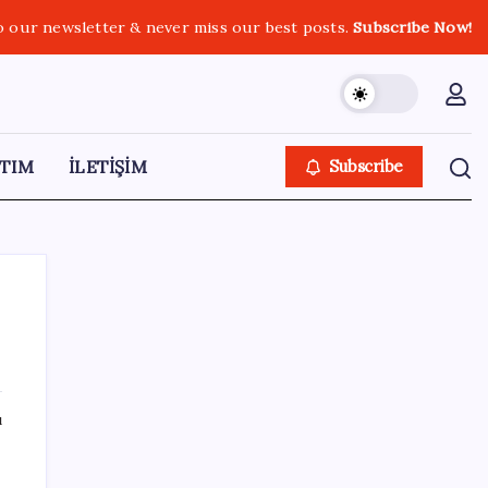
o our newsletter & never miss our best posts.
Subscribe Now!
TIM
İLETİŞİM
Subscribe
SON YAZILAR
ı
Çin pazarını altüst etmişti: Otomotiv devi
Avrupa’ya açıldı