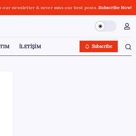
o our newsletter & never miss our best posts.
Subscribe Now!
TIM
İLETİŞİM
Subscribe
SON YAZILAR
2026 AÖL 3. Dönem sınav sonuçları ne
zaman açıklanacak? Açık Öğretim Lisesi