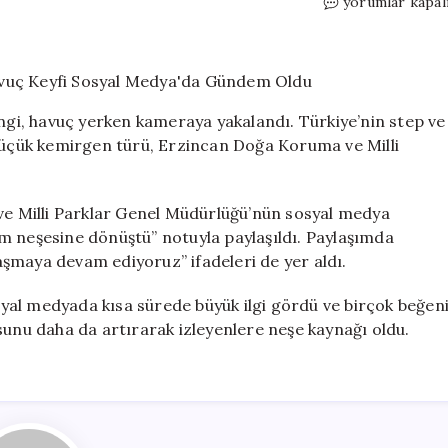
Erzincan’da
yorumlar kapal
Eğlenceli
Anlar:
Gelenginin
Havuç
Keyfi
engi, havuç yerken kameraya yakalandı. Türkiye’nin step ve
Sosyal
 küçük kemirgen türü, Erzincan Doğa Koruma ve Milli
Medya’da
Gündem
Oldu
için
 ve Milli Parklar Genel Müdürlüğü’nün sosyal medya
m neşesine dönüştü” notuyla paylaşıldı. Paylaşımda
şmaya devam ediyoruz” ifadeleri de yer aldı.
osyal medyada kısa sürede büyük ilgi gördü ve birçok beğen
sunu daha da artırarak izleyenlere neşe kaynağı oldu.