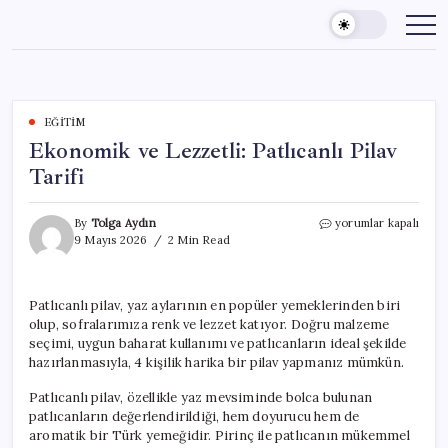
Skip
to
content
EĞITIM
Ekonomik ve Lezzetli: Patlıcanlı Pilav
Tarifi
Ekonomik
By
Tolga Aydın
yorumlar kapalı
ve
9 Mayıs 2026
2 Min Read
Lezzetli:
Patlıcanlı
Pilav
Patlıcanlı pilav, yaz aylarının en popüler yemeklerinden biri
Tarifi
olup, sofralarımıza renk ve lezzet katıyor. Doğru malzeme
için
seçimi, uygun baharat kullanımı ve patlıcanların ideal şekilde
hazırlanmasıyla, 4 kişilik harika bir pilav yapmanız mümkün.
Patlıcanlı pilav, özellikle yaz mevsiminde bolca bulunan
patlıcanların değerlendirildiği, hem doyurucu hem de
aromatik bir Türk yemeğidir. Pirinç ile patlıcanın mükemmel