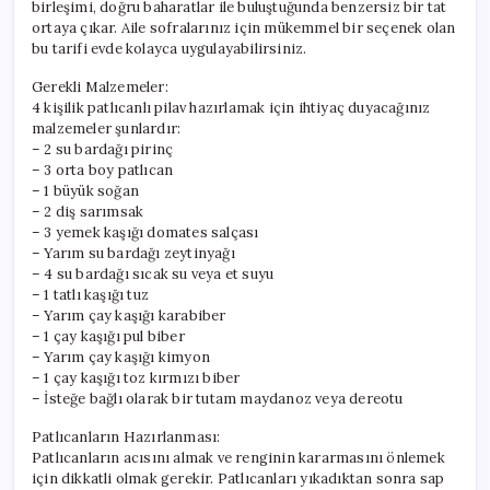
birleşimi, doğru baharatlar ile buluştuğunda benzersiz bir tat
ortaya çıkar. Aile sofralarınız için mükemmel bir seçenek olan
bu tarifi evde kolayca uygulayabilirsiniz.
Gerekli Malzemeler:
4 kişilik patlıcanlı pilav hazırlamak için ihtiyaç duyacağınız
malzemeler şunlardır:
– 2 su bardağı pirinç
– 3 orta boy patlıcan
– 1 büyük soğan
– 2 diş sarımsak
– 3 yemek kaşığı domates salçası
– Yarım su bardağı zeytinyağı
– 4 su bardağı sıcak su veya et suyu
– 1 tatlı kaşığı tuz
– Yarım çay kaşığı karabiber
– 1 çay kaşığı pul biber
– Yarım çay kaşığı kimyon
– 1 çay kaşığı toz kırmızı biber
– İsteğe bağlı olarak bir tutam maydanoz veya dereotu
Patlıcanların Hazırlanması:
Patlıcanların acısını almak ve renginin kararmasını önlemek
için dikkatli olmak gerekir. Patlıcanları yıkadıktan sonra sap