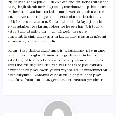
Pişirdikten sonra pilavı 10 dakika dinlendirin. Servis sırasında
isteğe bağlı olarak ince doğranmış maydanoz serpebilirsiniz.
Patlıcanlı pilavda baharat kullanımı, lezzeti doğrudan etkiler.
Tuz, pilavın tadını dengelemede etkili olurken, karabiber ve
pul biber aromayı artırır. Kimyon sindirim kolaylaştırıcı bir
etki sağlarken, toz kırmızı biber ise lezzete hafif bir tatlılık
katar. Baharat miktarlarını damak zevkinize göre
ayarlayabilirsiniz ancak aşırıya kaçmamak, pilavın dengesini
korumak açısından önemlidir.
Bu tarifi hazırlarken uzun tane pirinç kullanmak, pilavın tane
tane olmasını sağlar. Et suyu, yemeğe daha derin bir tat
katarken, patlıcanları fazla kavurmadan pişirmek önemlidir;
aksi takdirde dağılabilirler. Yaz aylarında taze patlıcanlarla
hazırlanan bu pilav, cacık, yoğurt veya salata ile mükemmel bir
öğün oluşturur. Ekonomik ve besleyici olan patlıcanlı pilav,
misafir sofralarının da vazgeçilmezleri arasında yer alıyor.