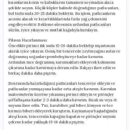
kısımlarını kesin ve kabuklarını tamamen soymadan alaca
şekilde soyun. Küçük küpler halinde doğradığınız patlıcanları,
bol tuzlu suda 20-25 dakika bekletin. Bu işlem, patlıcanların
acısını alacak ve kızartıldıklarında fazla yağ çekmesini
engelleyecektir. Bekleme süresinin ardından patlıcanları
süzün, iyice yıkayın ve mutfak kağıdıyla kurulayın.
Pilavın Hazırlanması:
Öncelikle pirinci ılık suda 15-20 dakika bekletip nişastasını
alarak iyice yıkayın. Geniş bir tencerede zeytinyağını ısıtın ve
doğranmış soğanları pembeleşinceye kadar kavurun.
Ardından ince doğranmış sarımsakları ekleyerek kokusunu
çıkarana kadar kavurmaya devam edin. Salçayı ilave edin ve
birkaç dakika daha pişirin.
Sonrasında hazırladığınız patlıcanları tencereye ekleyin ve
patlıcanlar yumuşayana kadar orta ateşte kavurun. Kavrulan
malzemelerin üzerine yıkanmış pirinci ekleyin ve pirinçler
şeffaflaşana kadar 2-3 dakika daha kavurun. Sıcak su veya et
suyunu ilave edin. Tuz, karabiber, pul biber, kimyon ve toz
kırmızı biberi ekleyerek karıştırın. Kaynamaya başladığında
ateşi kısın, tencerenin kapağını kapatın ve pirinçler suyunu
çekene kadar yaklaşık 15-18 dakika pişirin.