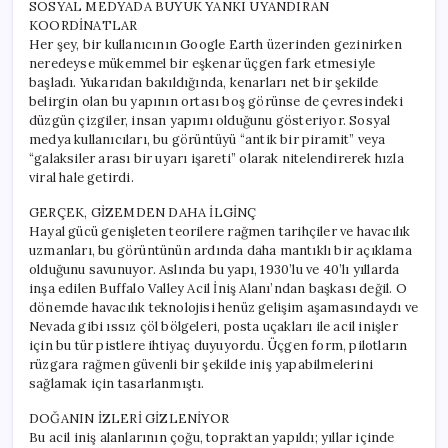
SOSYAL MEDYADA BÜYÜK YANKI UYANDIRAN
KOORDİNATLAR
Her şey, bir kullanıcının Google Earth üzerinden gezinirken
neredeyse mükemmel bir eşkenar üçgen fark etmesiyle
başladı. Yukarıdan bakıldığında, kenarları net bir şekilde
belirgin olan bu yapının ortası boş görünse de çevresindeki
düzgün çizgiler, insan yapımı olduğunu gösteriyor. Sosyal
medya kullanıcıları, bu görüntüyü “antik bir piramit” veya
“galaksiler arası bir uyarı işareti” olarak nitelendirerek hızla
viral hale getirdi.
GERÇEK, GİZEMDEN DAHA İLGİNÇ
Hayal gücü genişleten teorilere rağmen tarihçiler ve havacılık
uzmanları, bu görüntünün ardında daha mantıklı bir açıklama
olduğunu savunuyor. Aslında bu yapı, 1930’lu ve 40’lı yıllarda
inşa edilen Buffalo Valley Acil İniş Alanı’ndan başkası değil. O
dönemde havacılık teknolojisi henüz gelişim aşamasındaydı ve
Nevada gibi ıssız çöl bölgeleri, posta uçakları ile acil inişler
için bu tür pistlere ihtiyaç duyuyordu. Üçgen form, pilotların
rüzgara rağmen güvenli bir şekilde iniş yapabilmelerini
sağlamak için tasarlanmıştı.
DOĞANIN İZLERİ GİZLENİYOR
Bu acil iniş alanlarının çoğu, topraktan yapıldı; yıllar içinde