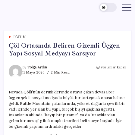
Skip
to
content
EĞITIM
Çöl Ortasında Beliren Gizemli Üçgen
Yapı Sosyal Medyayı Sarsıyor
Çöl
By
Tolga Aydın
yorumlar kapalı
Ortasında
11 Mayıs 2026
2 Min Read
Beliren
Gizemli
Üçgen
Nevada Çölü’nün derinliklerinde ortaya çıkan devasa bir
Yapı
üçgen şekil, sosyal medyada büyük bir tartışma konusu haline
Sosyal
Medyayı
geldi. Battle Mountain yakınlarında, yüksek dağlarla çevrili bir
Sarsıyor
vadi içinde yer alan bu yapı, birçok kişiyi şaşkına uğrattı.
için
İnsanların aklında “kayıp bir piramit” ya da “uzaylılardan
gelen bir mesaj” gibi komplo teorileri belirmeye başladı. İşte
bu gizemli yapının ardındaki gerçekler.