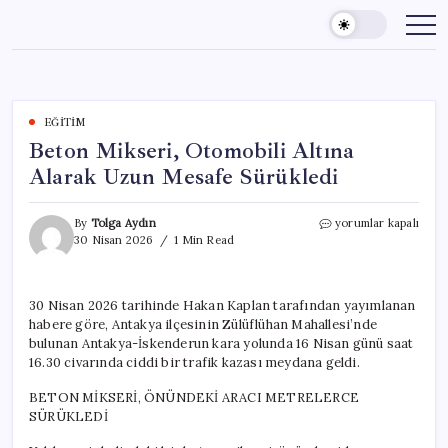
Skip
to
content
EĞITIM
Beton Mikseri, Otomobili Altına
Alarak Uzun Mesafe Sürükledi
Beton
By
Tolga Aydın
yorumlar kapalı
Mikseri,
30 Nisan 2026
1 Min Read
Otomobili
Altına
Alarak
30 Nisan 2026 tarihinde Hakan Kaplan tarafından yayımlanan
Uzun
habere göre, Antakya ilçesinin Zülüflühan Mahallesi’nde
Mesafe
Sürükledi
bulunan Antakya-İskenderun kara yolunda 16 Nisan günü saat
için
16.30 civarında ciddi bir trafik kazası meydana geldi.
BETON MİKSERİ, ÖNÜNDEKİ ARACI METRELERCE
SÜRÜKLEDİ