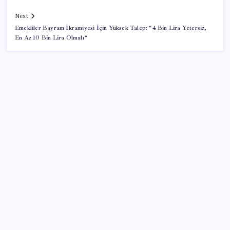
Next
Emekliler Bayram İkramiyesi İçin Yüksek Talep: “4 Bin Lira Yetersiz,
En Az 10 Bin Lira Olmalı”
SON YAZILAR
TBMM Adalet Komisyonu’nda ‘süreç yasası’
gerginliği: İzdiham yaşandı, ezilme tehlikesi
geçirdiler!
Erdoğan’dan ‘Mekke Ortak Savunma Anlaşması’
açıklaması: ‘Hiçbir ülkeyi hedef almıyor’