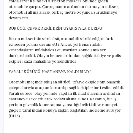
Yolda seyir halindeki bir beton mikseri, önünde giden
otomobile çarptı. Çarpışmanın ardından durmayan mikser,
otomobili altına alarak birkaç metre boyunca sürüklemeye
devam etti.
SÜRÜCÜ, ÇEVREDEKİLERİN UYARISIYLA DURDU
Beton mikserinin sürücüsü, otomobili sürüklediğini fark
etmeden yoluna devam etti. Ancak yol kenarındaki
vatandaşların müdahalesi ve uyarıları sonucu mikser
durdurulabildi. Olayın hemen ardından sağlık, itfaiye ve polis
ekipleri kaza mahalline yönlendirildi.
YARALI SÜRÜCÜ HASTANEYE KALDIRILDI
Otomobilin içinde sıkışan sürücü, itfaiye ekiplerinin başarılı
çalışmalarıyla araçtan kurtarılıp sağlık ekiplerine teslim edildi.
Yaralı sürücü, olay yerinde yapılan ilk müdahalenin ardından
hastaneye sevk edilerek tedavi altına alındı. Kazanın, bir iş
yerinin güvenlik kamerasına yansıdığı belirtildi ve emniyet
güçleri tarafından konuya ilişkin başlatılan inceleme sürüyor.
(DHA)