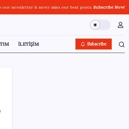
o our newsletter & never miss our best posts.
Subscribe Now!
TIM
İLETİŞİM
Subscribe
SON YAZILAR
ı
2026 AÖL 3. Dönem sınav sonuçları ne
zaman açıklanacak? Açık Öğretim Lisesi