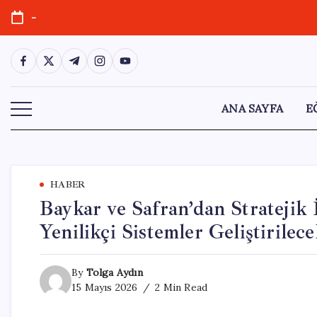
Skip
-
to
content
https://www.facebook.com/
https://twitter.com/
https://t.me/
https://www.instagram.com/
https://youtube.com/
ANA SAYFA
E
HABER
Baykar ve Safran’dan Stratejik 
Yenilikçi Sistemler Geliştirilec
By
Tolga Aydın
15 Mayıs 2026
2 Min Read