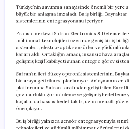
Türkiye’nin savunma sanayisinde önemli bir yere sa
büyük bir anlaşma imzaladı. Bu iş birliği, Bayraktar
sistemlerinin entegrasyonunu içeriyor.
Fransa merkezli Safran Electronics & Defense ile y
mühimmat teknolojileri üzerinde geniş bir iş birliği
sistemleri, elektro-optik sensörler ve güdümlü sila
kararı aldı. Ortaklığın amacı, insansız hava araçla
gelişmiş keşif kabiliyeti sunan entegre görev siste
Safran’ın ileri düzey optronik sistemlerinin, Bayka
bir araya getirilmesi planlanıyor. Anlaşmanın en d
platformuna Safran tarafından geliştirilen Eurofli
çözünürlüklü görüntüleme ve gelişmiş hedefleme yet
koşullarda hassas hedef takibi, uzun menzilli gözl
öne çıkıyor.
Bu iş birliği yalnızca sensör entegrasyonuyla sını
teknolojileri ve güdümlü mühimmat çözümlerini de 