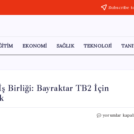
Subscribe t
ĞİTİM
EKONOMİ
SAĞLIK
TEKNOLOJİ
TANI
İş Birliği: Bayraktar TB2 İçin
ek
Baykar
yorumlar kapal
ve
Safran’dan
Stratejik