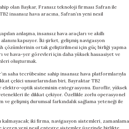
İş
hip olan Baykar, Fransız teknoloji firması Safran ile
Birliği:
 TB2 insansız hava aracına, Safran’ın yeni nesil
Bayraktar
TB2
İçin
apılan anlaşma, insansız hava araçları ve akıllı
Yenilikçi
 alanını kapsıyor. İki şirket, gelişmiş navigasyon
Sistemler
h çözümlerinin ortak geliştirilmesi için güç birliği yapma
Geliştirilecek
rı ve hava-yer görevleri için daha yüksek hassasiyet ve
için
mleri oluşturmak.
r’ın saha tecrübesine sahip insansız hava platformlarıyla
ikkat çekici unsurlarından biri, Bayraktar TB2
r elektro-optik sisteminin entegrasyonu. Euroflir, yüksek
enekleri ile dikkat çekiyor. Özellikle zorlu operasyonel
em ve gelişmiş durumsal farkındalık sağlama yeteneği ile
rlı kalmayacak; iki firma, navigasyon sistemleri, zamanlama
içeren yeni nesil entegre sistemler üzerinde birlikte