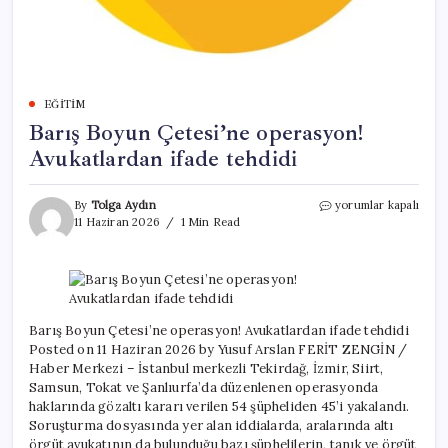
EĞITIM
Barış Boyun Çetesi’ne operasyon!
Avukatlardan ifade tehdidi
Barış
By
Tolga Aydın
yorumlar kapalı
Boyun
11 Haziran 2026
1 Min Read
Çetesi’ne
operasyon!
Avukatlardan
ifade
tehdidi
için
Barış Boyun Çetesi’ne operasyon! Avukatlardan ifade tehdidi
Posted on 11 Haziran 2026 by Yusuf Arslan FERİT ZENGİN /
Haber Merkezi – İstanbul merkezli Tekirdağ, İzmir, Siirt,
Samsun, Tokat ve Şanlıurfa’da düzenlenen operasyonda
haklarında gözaltı kararı verilen 54 şüpheliden 45’i yakalandı.
Soruşturma dosyasında yer alan iddialarda, aralarında altı
örgüt avukatının da bulunduğu bazı şüphelilerin, tanık ve örgüt