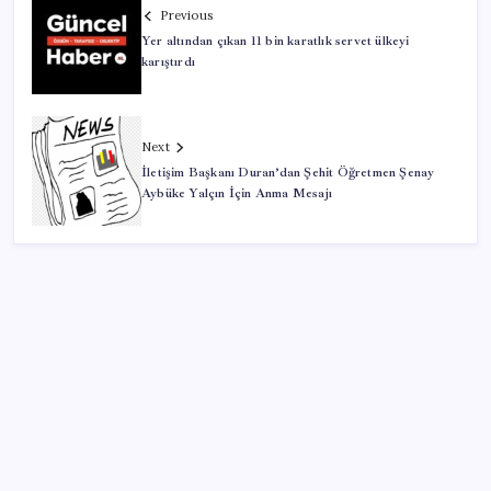
Previous
Yer altından çıkan 11 bin karatlık servet ülkeyi
karıştırdı
Next
İletişim Başkanı Duran’dan Şehit Öğretmen Şenay
Aybüke Yalçın İçin Anma Mesajı
SON YAZILAR