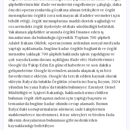
şüphelilerinin hür ifade vermelerini engellemeye çalıştığı, daha
önceki operasyonlarda gözaltına alınan tetikçileri ve örgüt
mensuplarını örgütü zora sokmayacak ifadeler vermeleri için
tehdit ettiği, örgüt mensuplarına maddi destek sağladığı ve
cezaevindeki örgüt üyeleriyle irtibatı sürdürdüğü belirtildi.
Yakalanan şüpheliler arasında örgütü finanse eden iş
insanlarının da bulunduğu öğrenildi. Toplam 700 şüpheli
Adalet Bakanı Gürlek, operasyonun ardından sosyal medyada
yaptığı açıklamada, bugüne kadar örgütle bağlantılı ve örgüt
mensubu yaklaşık 700 şüpheli hakkında işlem yapıldığını ve
çok sayıda kamu davası açıldığını ifade etti. Haberlerimizi
Google’da Takip Edin En güncel haberlere ve son dakika
gelişmelerine Google üzerinden anında ulaşmak için bizi
favorilerinize ekleyin. Google’da tercih edilen kaynak olarak
ekleyin İtalya’da tutuklu Örgütün yöneticisi Barış Boyun, 2024
yılından bu yana İtalya’da tutuklu bulunuyor. Emniyet Genel
Müdürlüğü ve İçişleri Bakanlığı, hakkında kırmızı bülten
bulunan örgüt elebaşının iadesi için yaptığı başvuru ve
temaslarda bugüne kadar olumlu cevap alamadı. Bunun
İtalya’daki soruşturmaların sürmesi, iade taleplerinin
mahkemelerce incelenmesi, itiraz süreçleri ve birden fazla
ülkenin dosyalarının bulunması gibi nedenlerden
kaynaklandığı belirtiliyor.