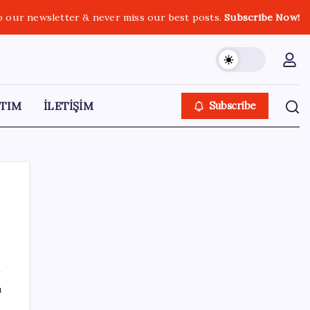
o our newsletter & never miss our best posts.
Subscribe Now!
TIM
İLETİŞİM
Subscribe
SON YAZILAR
Çin pazarını altüst etmişti: Otomotiv devi
ı
Avrupa’ya açıldı