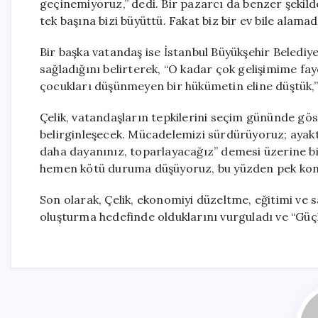
geçinemiyoruz,” dedi. Bir pazarcı da benzer şekild
tek başına bizi büyüttü. Fakat biz bir ev bile alamad
Bir başka vatandaş ise İstanbul Büyükşehir Belediye
sağladığını belirterek, “O kadar çok gelişimime f
çocukları düşünmeyen bir hükümetin eline düştük,” 
Çelik, vatandaşların tepkilerini seçim gününde gös
belirginleşecek. Mücadelemizi sürdürüyoruz; ayakta
daha dayanınız, toparlayacağız” demesi üzerine bi
hemen kötü duruma düşüyoruz, bu yüzden pek konu
Son olarak, Çelik, ekonomiyi düzeltme, eğitimi ve sa
oluşturma hedefinde olduklarını vurguladı ve “Güçlü 