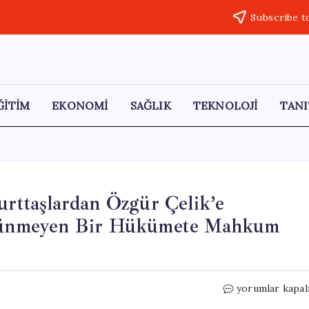
Subscribe t
ĞİTİM
EKONOMİ
SAĞLIK
TEKNOLOJİ
TANI
urttaşlardan Özgür Çelik’e
Düşünmeyen Bir Hükümete Mahkum
Bağcılar’da
yorumlar kapal
Pazar