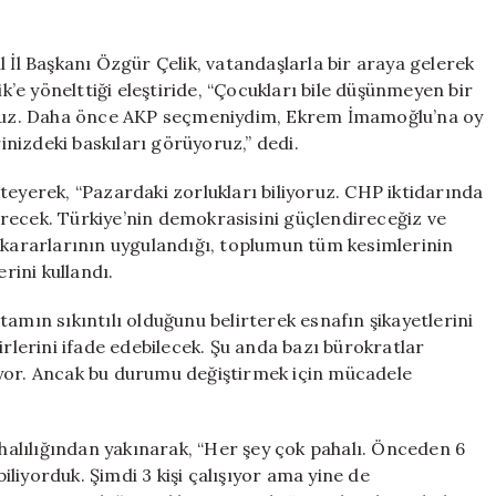
Ziyaretinde
Yurttaşlardan
Özgür
 İl Başkanı Özgür Çelik, vatandaşlarla bir araya gelerek
Çelik’e
ik’e yönelttiği eleştiride, “Çocukları bile düşünmeyen bir
Eleştiriler:
luruz. Daha önce AKP seçmeniydim, Ekrem İmamoğlu’na oy
“Çocuklarımızı
nizdeki baskıları görüyoruz,” dedi.
Düşünmeyen
Bir
teyerek, “Pazardaki zorlukları biliyoruz. CHP iktidarında
Hükümete
recek. Türkiye’nin demokrasisini güçlendireceğiz ve
Mahkum
a kararlarının uygulandığı, toplumun tüm kesimlerinin
Olmuşuz”
için
rini kullandı.
amın sıkıntılı olduğunu belirterek esnafın şikayetlerini
irlerini ifade edebilecek. Şu anda bazı bürokratlar
iyor. Ancak bu durumu değiştirmek için mücadele
ahalılığından yakınarak, “Her şey çok pahalı. Önceden 6
liyorduk. Şimdi 3 kişi çalışıyor ama yine de