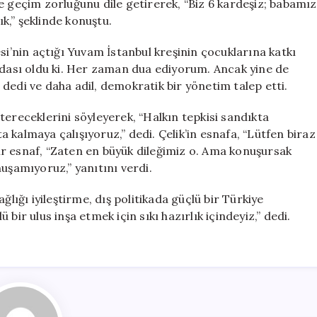
e geçim zorluğunu dile getirerek, “Biz 6 kardeşiz; babamız
ık,” şeklinde konuştu.
si’nin açtığı Yuvam İstanbul kreşinin çocuklarına katkı
aydası oldu ki. Her zaman dua ediyorum. Ancak yine de
dedi ve daha adil, demokratik bir yönetim talep etti.
tereceklerini söyleyerek, “Halkın tepkisi sandıkta
 kalmaya çalışıyoruz,” dedi. Çelik’in esnafa, “Lütfen biraz
r esnaf, “Zaten en büyük dileğimiz o. Ama konuşursak
şamıyoruz,” yanıtını verdi.
ğlığı iyileştirme, dış politikada güçlü bir Türkiye
bir ulus inşa etmek için sıkı hazırlık içindeyiz,” dedi.