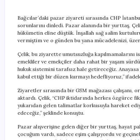
Bağcılar’daki pazar ziyareti sırasında CHP İstanbul
sorunlarını dinledi. Pazar alanında bir yurttaş, Çel
hükümetin eline düştük. İnşallah sağ salim kurtu
vermiştim ve o günden bu yana mücadelenizi, üzeri
Çelik, bu ziyarette umutsuzluğa kapılmamalarını is
emekliler ve emekçiler daha rahat bir yaşam sürdü
hukuk sistemini tarafsız hale getireceğiz. Anayas
kabul ettiği bir düzen kurmayı hedefliyoruz,” ifadele
Ziyaretler sırasında bir GSM mağazası çalışanı, ort
aktardı. Çelik, “CHP iktidarında herkes özgürce fik
yukarıdan gelen talimatlar korkusuyla hareket ed
edeceğiz,” şeklinde konuştu.
Pazar alışverişine gelen diğer bir yurttaş, hayat p
çocuğum vardı, sadece eşim çalışıyordu ve geçinebi