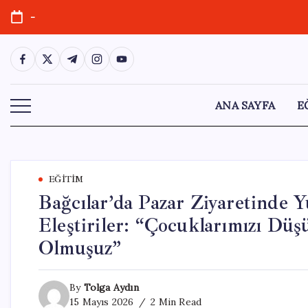
Skip
-
to
content
https://www.facebook.com/
https://twitter.com/
https://t.me/
https://www.instagram.com/
https://youtube.com/
ANA SAYFA
E
EĞITIM
Bağcılar’da Pazar Ziyaretinde Y
Eleştiriler: “Çocuklarımızı 
Olmuşuz”
By
Tolga Aydın
15 Mayıs 2026
2 Min Read