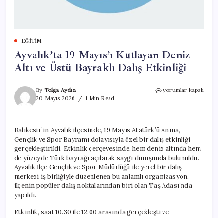
EĞITIM
Ayvalık’ta 19 Mayıs’ı Kutlayan Deniz
Altı ve Üstü Bayraklı Dalış Etkinliği
Ayvalık’ta
By
Tolga Aydın
yorumlar kapalı
19
20 Mayıs 2026
1 Min Read
Mayıs’ı
Kutlayan
Deniz
Balıkesir’in Ayvalık ilçesinde, 19 Mayıs Atatürk’ü Anma,
Altı
Gençlik ve Spor Bayramı dolayısıyla özel bir dalış etkinliği
ve
Üstü
gerçekleştirildi. Etkinlik çerçevesinde, hem deniz altında hem
Bayraklı
de yüzeyde Türk bayrağı açılarak saygı duruşunda bulunuldu.
Dalış
Ayvalık İlçe Gençlik ve Spor Müdürlüğü ile yerel bir dalış
Etkinliği
merkezi iş birliğiyle düzenlenen bu anlamlı organizasyon,
için
ilçenin popüler dalış noktalarından biri olan Taş Adası’nda
yapıldı.
Etkinlik, saat 10.30 ile 12.00 arasında gerçekleşti ve