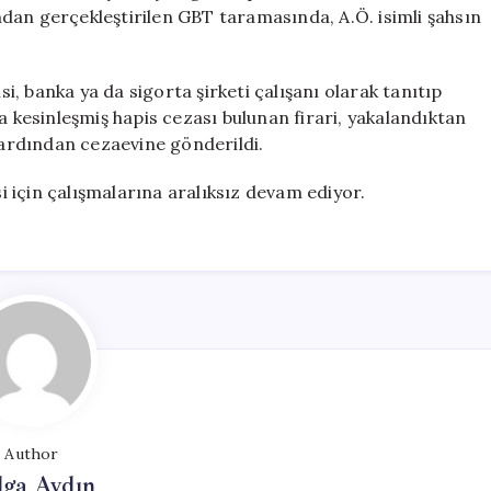
Firari,
dan gerçekleştirilen GBT taramasında, A.Ö. isimli şahsın
GBT
Taramasında
Ele
si, banka ya da sigorta şirketi çalışanı olarak tanıtıp
Geçirildi
a kesinleşmiş hapis cezası bulunan firari, yakalandıktan
için
ardından cezaevine gönderildi.
si için çalışmalarına aralıksız devam ediyor.
Author
lga Aydın