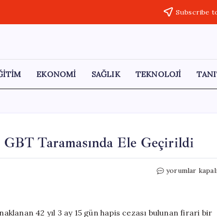
Subscribe t
ĞİTİM
EKONOMİ
SAĞLIK
TEKNOLOJİ
TANI
i, GBT Taramasında Ele Geçirildi
42
yorumlar kapal
Yıl
Hapis
Cezası
Olan
naklanan 42 yıl 3 ay 15 gün hapis cezası bulunan firari bir