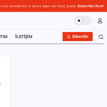
o our newsletter & never miss our best posts.
Subscribe Now!
TIM
İLETİŞİM
Subscribe
ı
SON YAZILAR
TBMM Adalet Komisyonu’nda ‘süreç yasası’
gerginliği: İzdiham yaşandı, ezilme tehlikesi