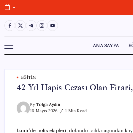
Skip
-
to
content
https://www.facebook.com/
https://twitter.com/
https://t.me/
https://www.instagram.com/
https://youtube.com/
ANA SAYFA
E
EĞITIM
42 Yıl Hapis Cezası Olan Firar
By
Tolga Aydın
16 Mayıs 2026
1 Min Read
İzmir’de polis ekipleri, dolandırıcılık suçundan kay